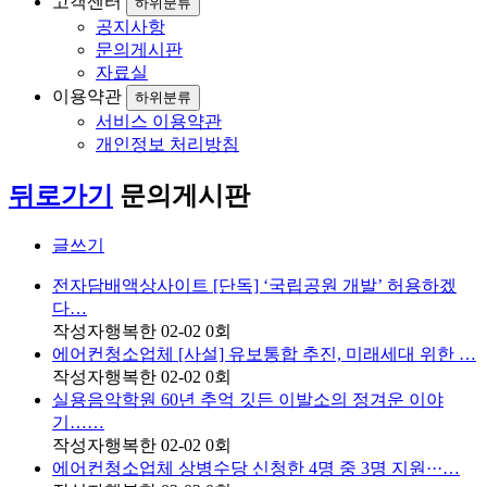
고객센터
하위분류
공지사항
문의게시판
자료실
이용약관
하위분류
서비스 이용약관
개인정보 처리방침
뒤로가기
문의게시판
글쓰기
전자담배액상사이트 [단독] ‘국립공원 개발’ 허용하겠
다…
작성자
행복한
02-02
0
회
에어컨청소업체 [사설] 유보통합 추진, 미래세대 위한 …
작성자
행복한
02-02
0
회
실용음악학원 60년 추억 깃든 이발소의 정겨운 이야
기……
작성자
행복한
02-02
0
회
에어컨청소업체 상병수당 신청한 4명 중 3명 지원···…