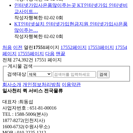
인터넷가입사은품많이주는곳 KT인터넷가입 인터넷비
교사이트…
작성자
행복한
02-02
0
회
KT인터넷설치 인터넷가입현금지원 인터넷가입사은품
많이주는…
작성자
행복한
02-02
0
회
처음
이전
열린
17551
페이지
17552
페이지
17553
페이지
17554
페이지
17555
페이지
다음
맨끝
전체 274,392건
17551 페이지
게시물 검색
검색대상
검색
회사소개
개인정보처리방침
이용약관
일사천리 퀵 서비스 전국물류
대표자 :최동섭
사업자번호 : 651-81-00016
TEL : 1588-5006(본사)
1877-8272(인천지사)
1600-6732(수원사무소)
MOB : 010-2225-1212