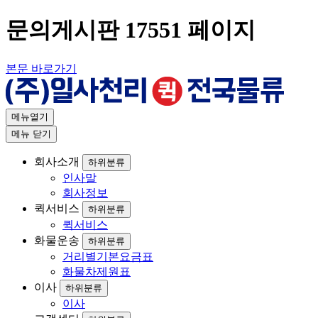
문의게시판 17551 페이지
본문 바로가기
메뉴열기
메뉴
닫기
회사소개
하위분류
인사말
회사정보
퀵서비스
하위분류
퀵서비스
화물운송
하위분류
거리별기본요금표
화물차제원표
이사
하위분류
이사