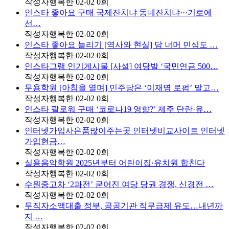
작성자
행복한
02-02
0
회
인스타 좋아요 구매 국제잔치냐 동네잔치냐···기로에
선…
작성자
행복한
02-02
0
회
인스타 좋아요 늘리기 [역사와 현실] 담 너머 민심도 …
작성자
행복한
02-02
0
회
인스타그램 인기게시물 [사설] 여당발 ‘국민연금 500…
작성자
행복한
02-02
0
회
무용학원 [아침을 열며] 민주당은 ‘이재명 로펌’ 말고…
작성자
행복한
02-02
0
회
인스타 팔로워 구매 ‘코로나19 영향?’ 제주 단란·유…
작성자
행복한
02-02
0
회
인터넷가입사은품많이주는곳 인터넷비교사이트 인터넷
가입현금…
작성자
행복한
02-02
0
회
실용음악학원 2025년부터 어린이집·유치원 합친다
작성자
행복한
02-02
0
회
수원중고차 ‘2파전’ 굳어진 여당 당권 경쟁, 신경전 …
작성자
행복한
02-02
0
회
무직자소액대출 정부, 공공기관 직무급제 유도…내년까
지 …
작성자
행복한
02-02
0
회