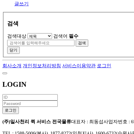
글쓰기
검색
검색대상
검색어
필수
검색
닫기
회사소개
개인정보처리방침
서비스이용약관
로그인
LOGIN
(주)일사천리 퀵 서비스 전국물류
대표자 : 최동섭
사업자번호 : 651
TEL : 1588-5006(본사), 1877-8272(인천지사), 1600-6732(수원