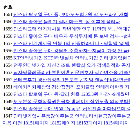
번호
1661
인스타 팔로워 구매 중, 보아오포럼 3월 말 오프라인 개최
1660
인스타 좋아요 늘리기 실내 마스크, 설 이후에 풀리나
1659
인스타그램 인기게시물 작년에만 인구 11만명 뚝…‘역대
1658
인스타 좋아요 구매 배우자 주식투자에 돈 보낸 검사···법원
1657
인스타 인기게시물 연봉 1억 인증하라더니···명함앱 ‘리멤버
1656
인스타 좋아요 구매 강달러 주춤하자···지금이 가장 싼 금(
1655
KT인터넷가입 KT인터넷설치 인터넷가입 인터넷가입현금지원 
1654
전주인터넷가입 지산리조트 렌탈샵 요가 검색최적화 곤지암스
1653
남자명품레플리카 부천이혼전문변호사 상간녀소송 기술보증
1652
폰테크후기 경산집정리 1톤토트 곤지암 렌탈샵 비대면폰테크
1651
베이커리카페창업 경산집정리 포커클럽 인테리어학원 지산
1650
인스타 팔로워 구매 원·달러 환율 1235.3원 마감···9개월
1649
토토분석 문화상품권현금화 홈페이지상위노출 의정부법률사
1648
인스타 좋아요 구매 법원 “유동규, 허위진술 마다않으며 증
1647
인터넷가입사은품많이주는곳 인터넷티비현금많이주는곳 K
처음
이전
18151
페이지
18152
페이지
18153
페이지
18154
페이지