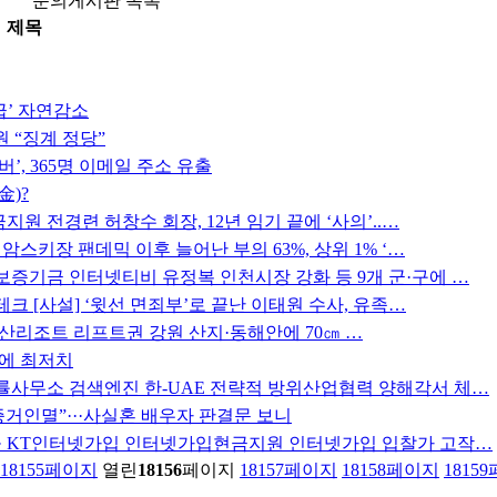
문의게시판 목록
제목
급’ 자연감소
 “징계 정당”
’, 365명 이메일 주소 유출
金)?
전경련 허창수 회장, 12년 임기 끝에 ‘사의’..…
키장 팬데믹 이후 늘어난 부의 63%, 상위 1% ‘…
기금 인터넷티비 유정복 인천시장 강화 등 9개 군·구에 …
 [사설] ‘윗선 면죄부’로 끝난 이태원 수사, 유족…
리조트 리프트권 강원 산지·동해안에 70㎝ …
만에 최저치
무소 검색엔진 한-UAE 전략적 방위산업협력 양해각서 체…
거인멸”···사실혼 배우자 판결문 보니
T인터넷가입 인터넷가입현금지원 인터넷가입 입찰가 고작…
18155
페이지
열린
18156
페이지
18157
페이지
18158
페이지
18159